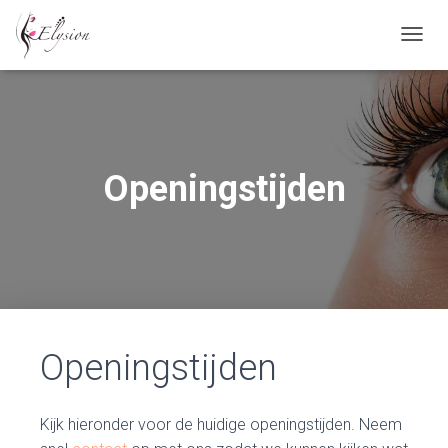
N
A
V
I
G
A
T
Openingstijden
I
E
W
I
S
S
E
L
E
N
Openingstijden
Kijk hieronder voor de huidige openingstijden. Neem