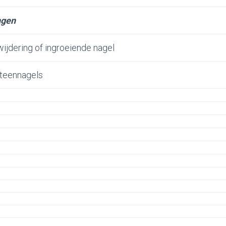
ngen
rwijdering of ingroeiende nagel
 teennagels