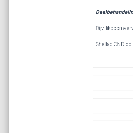
Deelbehandeli
Bijv. likdoornve
Shellac CND op