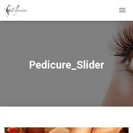
N
A
V
I
G
A
T
I
E
Pedicure_Slider
W
I
S
S
E
L
E
N