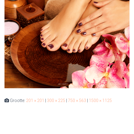
Grootte:
201 × 201
|
300 × 225
|
750 × 563
|
1500 × 1125