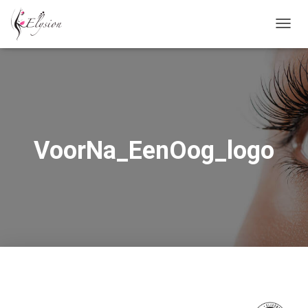
N
A
V
I
G
A
T
I
E
VoorNa_EenOog_logo
W
I
S
S
E
L
E
N