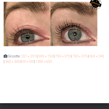
Grootte:
201 × 201
|
300 × 150
|
750 × 375
|
750 × 375
|
360 × 240
|
360 × 300
|
50 × 50
|
1300 × 650